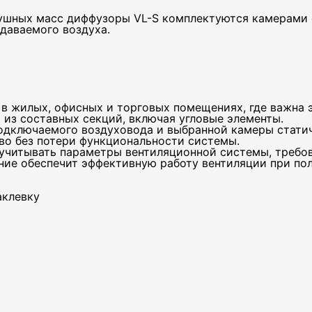
ушных масс диффузоры VL-S комплектуются камерами с
даваемого воздуха.
ктроная почта
 в жилых, офисных и торговых помещениях, где важна 
Даю согласие на обработку персональных данных
из составных секций, включая угловые элементы.
подключаемого воздуховода и выбранной камеры стати
о без потери функциональности системы.
учитывать параметры вентиляционной системы, требов
ие обеспечит эффективную работу вентиляции при пол
аклевку