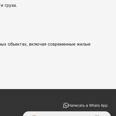
и груза.
Д
Ск
Ди
ных объектах, включая современные жилые
Це
Ра
ст
П
П
Написать в Whats App
zakaz@redvent-decor.ru