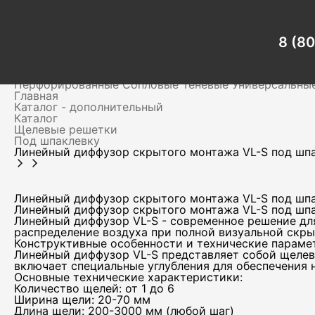
Главная
Каталог - дополнительный
Каталог
Щелевые решетки
8 (8
Под шпаклевку
Линейный диффузор скрытого монтажа VL-S под шп
Вентиляционные решетки
Для клапанов дымоудален
Перфорированные
Сопловые
Теневые
Универсальны
Главная
Каталог - дополнительный
Каталог
Щелевые решетки
Под шпаклевку
Линейный диффузор скрытого монтажа VL-S под шп
Линейный диффузор скрытого монтажа VL-S под шп
Линейный диффузор скрытого монтажа VL-S под шп
Линейный диффузор VL-S - современное решение дл
распределение воздуха при полной визуальной скры
Конструктивные особенности и технические параме
Линейный диффузор VL-S представляет собой щелев
включает специальные углубления для обеспечения 
Основные технические характеристики:
Количество щелей: от 1 до 6
Ширина щели: 20-70 мм
Длина щели: 200-3000 мм (любой шаг)