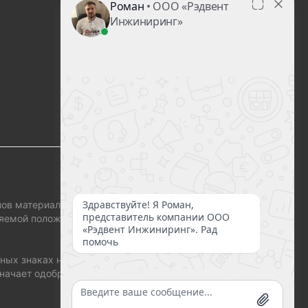
ов материала, а
еляемой положениями
ных знаках носит
значает одобрение