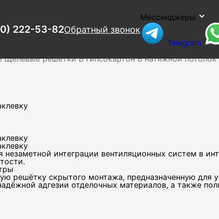
Мессенджеры
00) 222-53-82
Обратный звонок
Telegram
аклевку
ия
Люки
Наружные
Нерегулируемые
Потолочные
Дифф
е
Щелевые решетки
В гипсокартон
В натяжной потолок
аклевку
аклевку
аклевку
я незаметной интеграции вентиляционных систем в ин
тости.
тры
ую решётку скрытого монтажа, предназначенную для у
надёжной адгезии отделочных материалов, а также пол