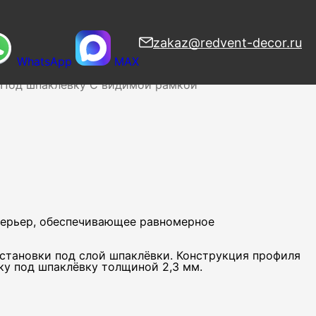
zakaz@redvent-decor.ru
WhatsApp
MAX
узоры
Веерные
Вихревые
Дизайнерские
Напольные
Под шпаклевку
С видимой рамкой
терьер, обеспечивающее равномерное
становки под слой шпаклёвки. Конструкция профиля
ку под шпаклёвку толщиной 2,3 мм.