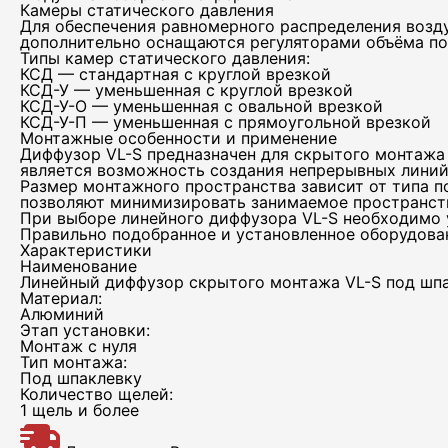
Камеры статического давления
Для обеспечения равномерного распределения возд
дополнительно оснащаются регуляторами объёма по
Эле
Типы камер статического давления:
КСД — стандартная с круглой врезкой
КСД-У — уменьшенная с круглой врезкой
КСД-У-О — уменьшенная с овальной врезкой
КСД-У-П — уменьшенная с прямоугольной врезкой
Монтажные особенности и применение
Диффузор VL-S предназначен для скрытого монтажа
является возможность создания непрерывных линий 
Размер монтажного пространства зависит от типа 
позволяют минимизировать занимаемое пространств
При выборе линейного диффузора VL-S необходимо 
Правильно подобранное и установленное оборудован
Характеристики
Наименование
Линейный диффузор скрытого монтажа VL-S под шп
Материал:
Алюминий
Этап установки:
Монтаж с нуля
Тип монтажа:
Под шпаклевку
Количество щелей:
1 щель и более