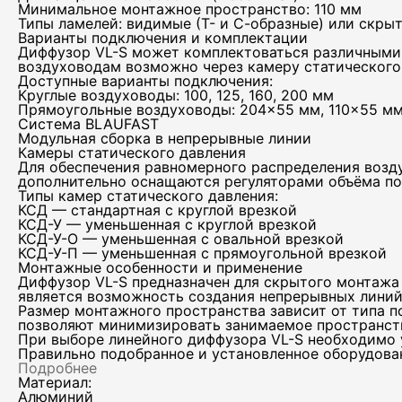
Минимальное монтажное пространство: 110 мм
Типы ламелей: видимые (Т- и С-образные) или скрыт
Варианты подключения и комплектации
Диффузор VL-S может комплектоваться различными
воздуховодам возможно через камеру статического 
Доступные варианты подключения:
Круглые воздуховоды: 100, 125, 160, 200 мм
Прямоугольные воздуховоды: 204×55 мм, 110×55 м
Система BLAUFAST
Модульная сборка в непрерывные линии
Камеры статического давления
Для обеспечения равномерного распределения возд
дополнительно оснащаются регуляторами объёма по
Типы камер статического давления:
КСД — стандартная с круглой врезкой
КСД-У — уменьшенная с круглой врезкой
КСД-У-О — уменьшенная с овальной врезкой
КСД-У-П — уменьшенная с прямоугольной врезкой
Монтажные особенности и применение
Диффузор VL-S предназначен для скрытого монтажа
является возможность создания непрерывных линий 
Размер монтажного пространства зависит от типа 
позволяют минимизировать занимаемое пространств
При выборе линейного диффузора VL-S необходимо 
Правильно подобранное и установленное оборудован
Подробнее
Материал:
Алюминий