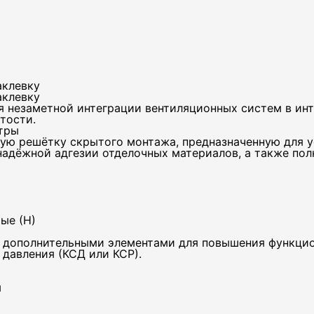
аклевку
аклевку
я незаметной интеграции вентиляционных систем в ин
тости.
тры
ую решётку скрытого монтажа, предназначенную для у
надёжной адгезии отделочных материалов, а также пол
ые (Н)
 дополнительными элементами для повышения функцио
давления (КСД или КСР).
ефон
м