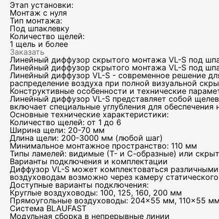
Этап установки:
Монтаж с нуля
Тип монтажа:
Под шпаклевку
Количество щелей:
1 щель и более
Заказать
Линейный диффузор скрытого монтажа VL-S под шп
Линейный диффузор скрытого монтажа VL-S под шп
Линейный диффузор VL-S - современное решение дл
распределение воздуха при полной визуальной скры
Конструктивные особенности и технические параме
Линейный диффузор VL-S представляет собой щелев
включает специальные углубления для обеспечения 
Основные технические характеристики:
Количество щелей: от 1 до 6
Ширина щели: 20-70 мм
Длина щели: 200-3000 мм (любой шаг)
Минимальное монтажное пространство: 110 мм
Типы ламелей: видимые (Т- и С-образные) или скрыт
Варианты подключения и комплектации
Диффузор VL-S может комплектоваться различными
воздуховодам возможно через камеру статического 
Доступные варианты подключения:
Тел
Круглые воздуховоды: 100, 125, 160, 200 мм
Прямоугольные воздуховоды: 204×55 мм, 110×55 м
Система BLAUFAST
Модульная сборка в непрерывные линии