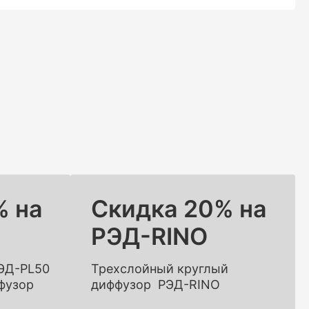
% на
Скидка 20% на
РЭД-RINO
ЭД-PL50
Трехслойный круглый
фузор
диффузор РЭД-RINO