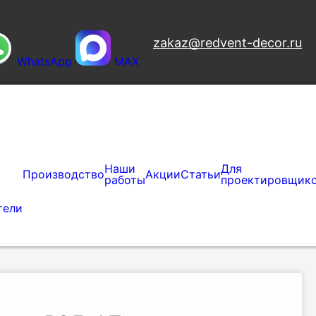
zakaz@redvent-decor.ru
WhatsApp
MAX
Наши
Для
Производство
Акции
Статьи
работы
проектировщик
ешетка дверная РЭД-АП
тели