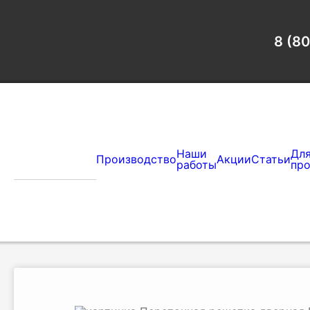
8 (8
Наши
Дл
Каталог
Производство
Акции
Статьи
работы
пр
Главная
Каталог
Вентиляционные решетки
;
← Вернуться
Переточная решетка дверная