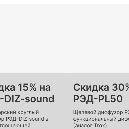
дка 15% на
Скидка 30
-DIZ-sound
РЭД-PL50
ерский круглый
Щелевой диффузор Р
р РЭД-DIZ-sound в
функциональный диф
глощающей
(аналог Trox)