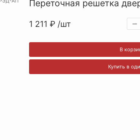
Переточная решетка две
1 211
₽
/
шт
—
В корзи
Купить в од