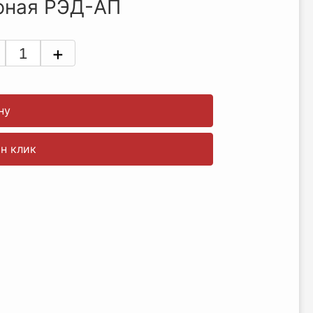
рная РЭД-АП
+
ну
ин клик