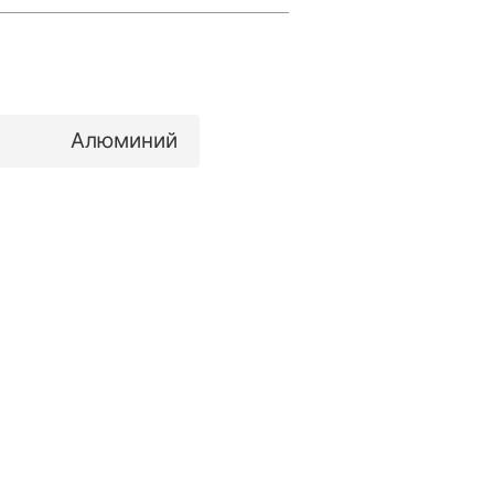
ктроная почта
Алюминий
Даю согласие на обработку персональных данных