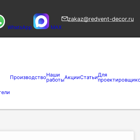
zakaz@redvent-decor.ru
WhatsApp
MAX
Наши
Для
Производство
Акции
Статьи
работы
проектировщик
тели