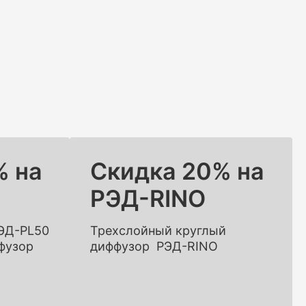
% на
Скидка 20% на
РЭД-RINO
ЭД-PL50
Трехслойный круглый
фузор
диффузор РЭД-RINO