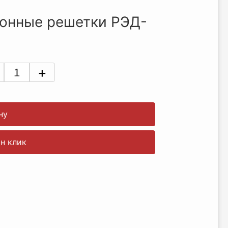
онные решетки РЭД-
+
ну
ин клик