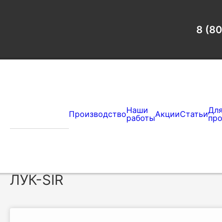
8 (8
Наши
Дл
Каталог
Производство
Акции
Статьи
работы
пр
Главная
Каталог
Вентиляционные решетки
;
← Вернуться
Дизайнерские вентиляционны
ЛУК-SIR