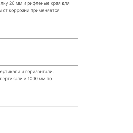
лку 26 мм и рифленые края для
ктроная почта
ы от коррозии применяется
Даю согласие на обработку персональных данных
ертикали и горизонтали.
вертикали и 1000 мм по