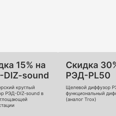
дка 15% на
Скидка 30
-DIZ-sound
РЭД-PL50
ерский круглый
Щелевой диффузор Р
р РЭД-DIZ-sound в
функциональный диф
глощающей
(аналог Trox)
ктации