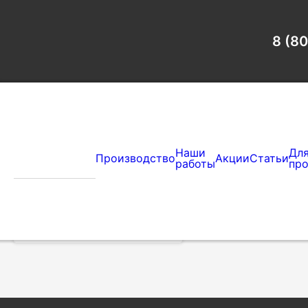
Главная
Сертификат
Сертификаты
8 (8
Наши
Дл
Каталог
Производство
Акции
Статьи
работы
пр
Сертификаты
Тел