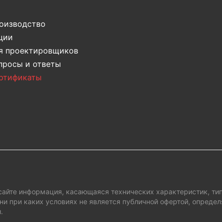
оизводство
ции
ктроная почта
я проектировщиков
просы и ответы
ртификаты
Даю согласие на обработку персональных данных
сайте информация, касающаяся технических характеристик, тип
ни при каких условиях не является публичной офертой, опред
.