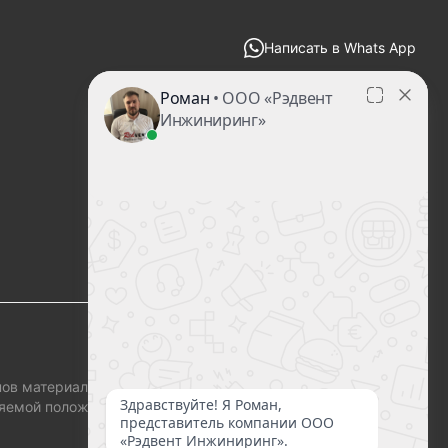
Написать в Whats App
zakaz@redvent-decor.ru
ов материала, а
еляемой положениями