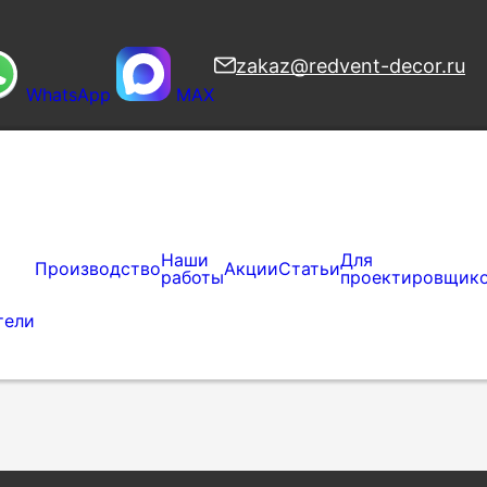
zakaz@redvent-decor.ru
WhatsApp
MAX
Наши
Для
Производство
Акции
Статьи
работы
проектировщик
тели