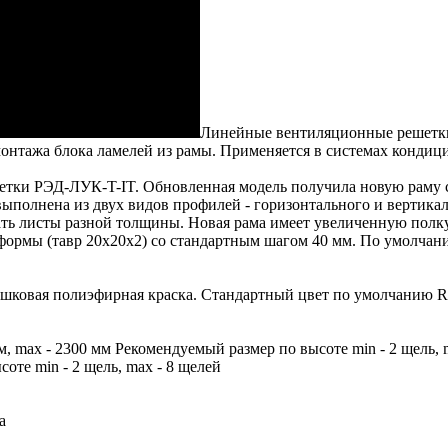
Линейные вентиляционные решетки 
нтажа блока ламелей из рамы. Применяется в системах кондици
етки РЭД-ЛУК-T-IT. Обновленная модель получила новую раму с
полнена из двух видов профилей - горизонтального и вертикал
ать листы разной толщины. Новая рама имеет увеличенную полк
 формы (тавр 20х20х2) со стандартным шагом 40 мм. По умолчан
ошковая полиэфирная краска. Стандартный цвет по умолчанию 
, max - 2300 мм Рекомендуемый размер по высоте min - 2 щель,
оте min - 2 щель, max - 8 щелей