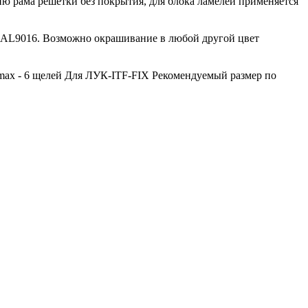
ию рама решетки без покрытия, для блока ламелей применяется
RAL9016. Возможно окрашивание в любой другой цвет
 max - 6 щелей Для ЛУК-ITF-FIX Рекомендуемый размер по