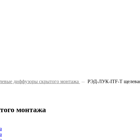
евые диффузоры скрытого монтажа
РЭД-ЛУК-ITF-Т щелевая
того монтажа