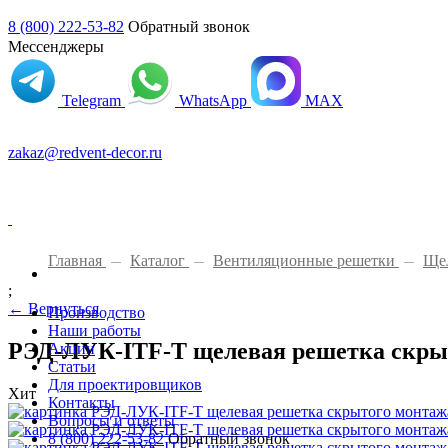
8 (800) 222-53-82
Обратный звонок
Мессенджеры
Telegram
WhatsApp
MAX
zakaz@redvent-decor.ru
Главная
Каталог
Вентиляционные решетки
Щел
Каталог
;
← Вернуться
Производство
Наши работы
РЭД-ЛУК-ITF-Т щелевая решетка скры
Акции
Статьи
Для проектировщиков
Хит
Контакты
Вопросы и ответы
8 (800) 222-53-82
Обратный звонок