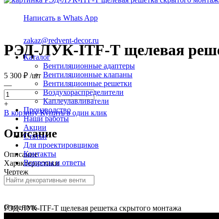
Написать в Whats App
zakaz@redvent-decor.ru
РЭД-ЛУК-ITF-Т щелевая реш
Каталог
Вентиляционные адаптеры
Вентиляционные клапаны
5 300
₽
/
шт
Вентиляционные решетки
—
Воздухораспределители
Каплеулавливатели
+
Производство
В корзину
Купить в один клик
Наши работы
Акции
Описание
Статьи
Для проектировщиков
Контакты
Описание
Вопросы и ответы
Характеристики
Чертеж
Пример заказа
Скачать описание
Отменить
РЭД-ЛУК-ITF-Т щелевая решетка скрытого монтажа