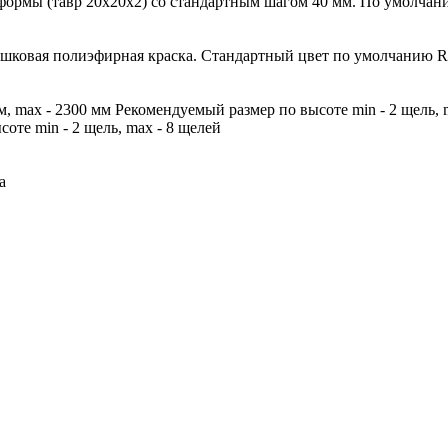
 формы (тавр 20х20х2) со стандартным шагом 40 мм. По умолчан
ошковая полиэфирная краска. Стандартный цвет по умолчанию 
, max - 2300 мм Рекомендуемый размер по высоте min - 2 щель,
оте min - 2 щель, max - 8 щелей