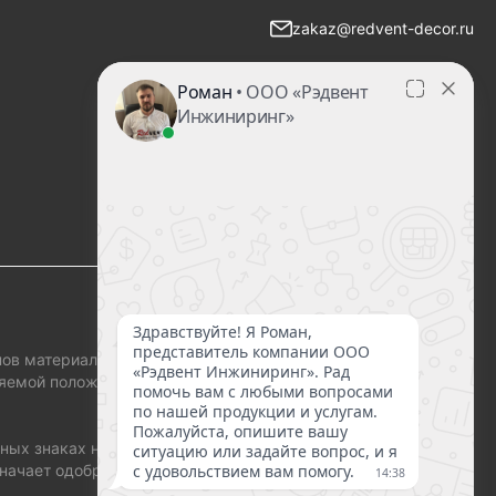
zakaz@redvent-decor.ru
ов материала, а
еляемой положениями
ных знаках носит
значает одобрение