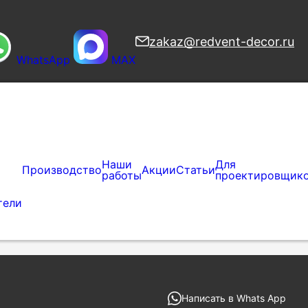
zakaz@redvent-decor.ru
WhatsApp
MAX
Наши
Для
Производство
Акции
Статьи
работы
проектировщик
тели
Написать в Whats App