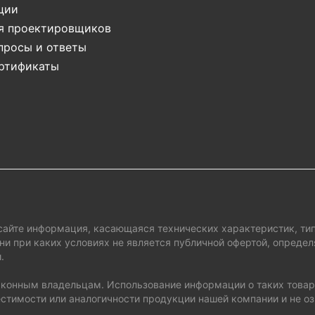
ции
я проектировщиков
просы и ответы
ктроная почта
ртификаты
Даю согласие на обработку персональных данных
сайте информация, касающаяся технических характеристик, тип
ни при каких условиях не является публичной офертой, опред
.
законным владельцам. Использование информации о таких товар
стимости или аналогичности продукции нашей компании и не о