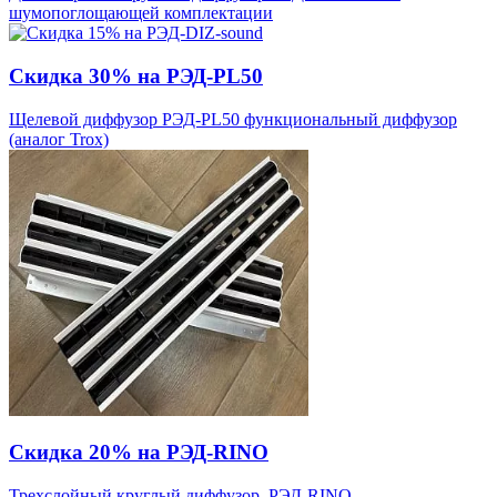
шумопоглощающей комплектации
Скидка 30% на РЭД-PL50
Щелевой диффузор РЭД-PL50 функциональный диффузор
(аналог Trox)
Скидка 20% на РЭД-RINO
Трехслойный круглый диффузор РЭД-RINO