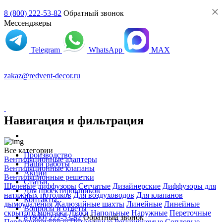
8 (800) 222-53-82
Обратный звонок
Мессенджеры
Telegram
WhatsApp
MAX
zakaz@redvent-decor.ru
Навигация и фильтрация
Каталог
Все категории
Производство
Вентиляционные адаптеры
Наши работы
Вентиляционные клапаны
Акции
Вентиляционные решетки
Статьи
Щелевые диффузоры
Cетчатые
Дизайнерские
Диффузоры для
Для проектировщиков
натяжных потолков
Для воздуховодов
Для клапанов
Контакты
дымоудаления
Жалюзийные шахты
Линейные
Линейные
Вопросы и ответы
скрытого монтажа
Люки
Напольные
Наружные
Переточные
8 (800) 222-53-82
Обратный звонок
Перфорированные
Потолочные
Регулируемые
Сопловые