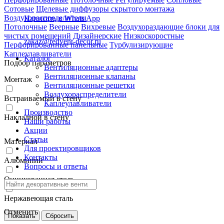
Сотовые
Щелевые диффузоры скрытого монтажа
Воздухораспределители
Написать в Whats App
Потолочные
Веерные
Вихревые
Воздухораздающие блоки для
чистых помещений
Дизайнерские
Низкоскоростные
zakaz@redvent-decor.ru
Перфорированные панельные
Турбулизирующие
Каплеулавливатели
Каталог
Подбор параметров
Вентиляционные адаптеры
Вентиляционные клапаны
Монтаж
Вентиляционные решетки
Воздухораспределители
Встраиваемый в стену
Каплеулавливатели
Производство
Накладной в стену
Наши работы
Акции
Статьи
Материал
Для проектировщиков
Контакты
Алюминий
Вопросы и ответы
Оцинкованная сталь
Нержавеющая сталь
Отменить