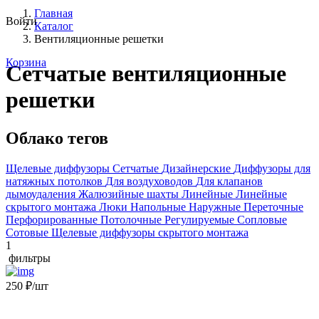
Главная
Войти
Каталог
Вентиляционные решетки
Корзина
Cетчатые вентиляционные
решетки
Облако тегов
Щелевые диффузоры
Cетчатые
Дизайнерские
Диффузоры для
натяжных потолков
Для воздуховодов
Для клапанов
дымоудаления
Жалюзийные шахты
Линейные
Линейные
скрытого монтажа
Люки
Напольные
Наружные
Переточные
Перфорированные
Потолочные
Регулируемые
Сопловые
Сотовые
Щелевые диффузоры скрытого монтажа
1
фильтры
250
₽
/шт