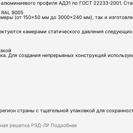
 алюминиевого профиля АД31 по ГОСТ 22233-2001. Ста
 RAL 9005
меры (от 150×50 мм до 3000×240 мм), так и изготовл
ектуются камерами статического давления следующих 
ефон
езкой
ка. Для создания непрерывных конструкций использу
ктроная почта
Даю согласие на обработку персональных данных
егион страны с тщательной упаковкой для сохранност
нная решетка РЭД-ЛР
Подробнее