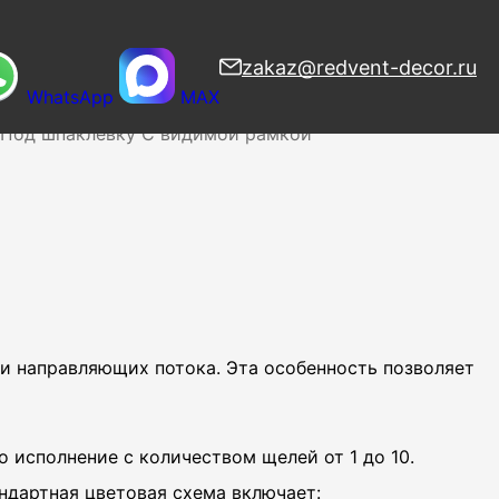
zakaz@redvent-decor.ru
WhatsApp
MAX
узоры
Веерные
Вихревые
Дизайнерские
Напольные
Под шпаклевку
С видимой рамкой
и направляющих потока. Эта особенность позволяет
 исполнение с количеством щелей от 1 до 10.
ндартная цветовая схема включает: