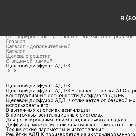
Главная
Каталог - дополнительный
Каталог
Щелевые решетки
8 (8
С видимой рамкой
Щелевой диффузор АДЛ-К
Вентиляционные решетки
Для клапанов дымоудален
Перфорированные
Сопловые
Теневые
Универсальны
Главная
Каталог - дополнительный
Каталог
Щелевые решетки
С видимой рамкой
Щелевой диффузор АДЛ-К
Щелевой диффузор АДЛ-К
Щелевой диффузор АДЛ-К – аналог решетки АЛС с 
Конструктивные особенности диффузора АДЛ-К
Щелевой диффузор АДЛ-К отличается от базовой мо
использовать его:
В вытяжных системах вентиляции
В приточных вентиляционных системах
Для регулирования объёма подаваемого воздуха
Диффузор может использоваться как самостоятельно
Технические параметры и изготовление
Решётки АДЛ-К производятся из экструдированного