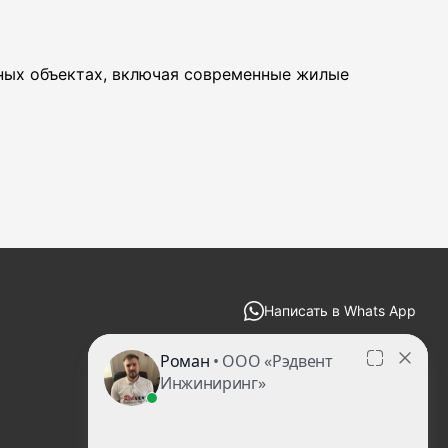
Ск
Ди
ных объектах, включая современные жилые
Це
Ра
ст
П
П
Написать в Whats App
zakaz@redvent-decor.ru