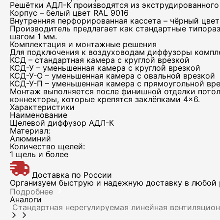
Решётки АДЛ-К производятся из экструдированного
Корпус – белый цвет RAL 9016
Внутренняя перфорированная кассета – чёрный цвет
Производитель предлагает как стандартные типораз
шагом 1 мм.
Комплектация и монтажные решения
Для подключения к воздуховодам диффузоры компл
Тел
КСД – стандартная камера с круглой врезкой
КСД-У – уменьшенная камера с круглой врезкой
КСД-У-О – уменьшенная камера с овальной врезкой
КСД-У-П – уменьшенная камера с прямоугольной вр
Монтаж выполняется после финишной отделки потол
коннекторы, которые крепятся заклёпками 4×6.
Характеристики
Эле
Наименование
Щелевой диффузор АДЛ-К
Материал:
Алюминий
Количество щелей:
1 щель и более
Доставка по России
Организуем быструю и надежную доставку в любой р
Подробнее
Аналоги
Стандартная нерегулируемая линейная вентиляцио