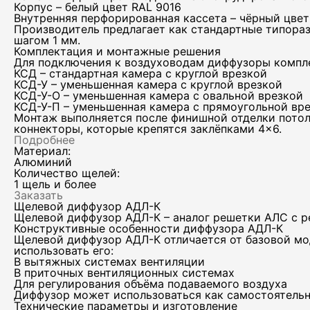
Корпус – белый цвет RAL 9016
Внутренняя перфорированная кассета – чёрный цвет
Производитель предлагает как стандартные типораз
шагом 1 мм.
Комплектация и монтажные решения
Для подключения к воздуховодам диффузоры компл
КСД – стандартная камера с круглой врезкой
КСД-У – уменьшенная камера с круглой врезкой
КСД-У-О – уменьшенная камера с овальной врезкой
КСД-У-П – уменьшенная камера с прямоугольной вр
Монтаж выполняется после финишной отделки потол
коннекторы, которые крепятся заклёпками 4×6.
Подробнее
Материал:
Алюминий
Количество щелей:
1 щель и более
Заказать
Щелевой диффузор АДЛ-К
Щелевой диффузор АДЛ-К – аналог решетки АЛС с 
Конструктивные особенности диффузора АДЛ-К
Щелевой диффузор АДЛ-К отличается от базовой мо
использовать его:
В вытяжных системах вентиляции
В приточных вентиляционных системах
Для регулирования объёма подаваемого воздуха
Диффузор может использоваться как самостоятельно
Технические параметры и изготовление