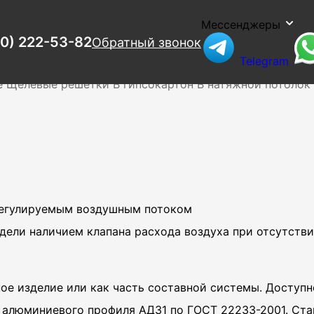
Мессенджеры
00) 222-53-82
Обратный звонок
Telegram
ия
Люки
Наружные
Нерегулируемые
Потолочные
Дифф
е
Щелевые решетки
В гипсокартон
В натяжной потолок
регулируемым воздушным потоком
дели наличием клапана расхода воздуха при отсутстви
е изделие или как часть составной системы. Доступно
 алюминиевого профиля АД31 по ГОСТ 22233-2001. Ста