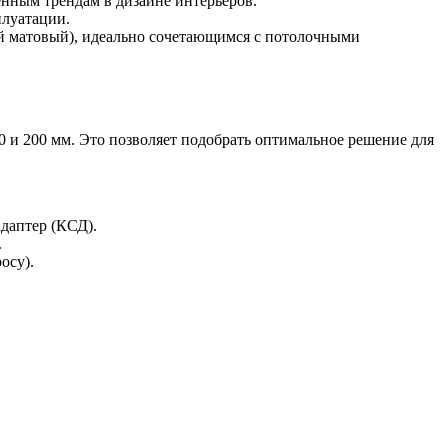
енным трендам в дизайне интерьеров.
плуатации.
й матовый), идеально сочетающимся с потолочными
 и 200 мм. Это позволяет подобрать оптимальное решение для
даптер (КСД).
.
осу).