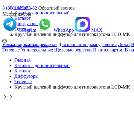
Главная
8 (800) 222-53-82
Обратный звонок
Каталог - дополнительный
Мессенджеры
Каталог
Диффузоры
Теневые
Telegram
WhatsApp
MAX
Круглый щелевой диффузор для гипсокартона LCD-МК
Вентиляционные решетки
Для клапанов дымоудаления
Люки
Н
zakaz@redvent-decor.ru
Теневые
Универсальные
Щелевые решетки
В гипсокартон
В н
Главная
Каталог - дополнительный
Каталог
Диффузоры
Теневые
Круглый щелевой диффузор для гипсокартона LCD-МК