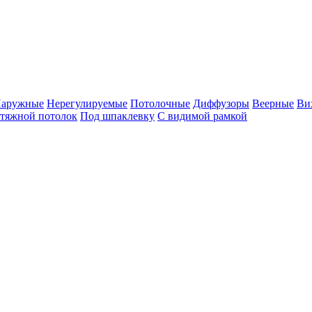
аружные
Нерегулируемые
Потолочные
Диффузоры
Веерные
Ви
атяжной потолок
Под шпаклевку
С видимой рамкой