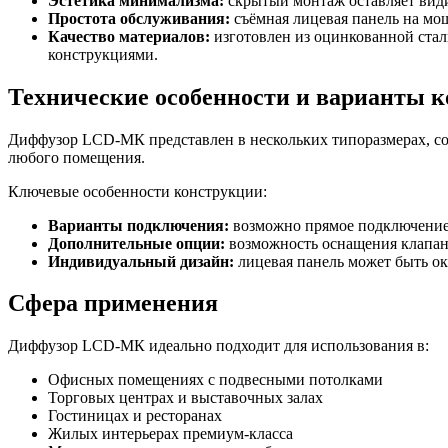
Эстетика минимализма:
скрытый монтаж оставляет види
Простота обслуживания:
съёмная лицевая панель на мо
Качество материалов:
изготовлен из оцинкованной ста
конструкциями.
Технические особенности и варианты 
Диффузор LCD-МК представлен в нескольких типоразмерах, соо
любого помещения.
Ключевые особенности конструкции:
Варианты подключения:
возможно прямое подключение 
Дополнительные опции:
возможность оснащения клапано
Индивидуальный дизайн:
лицевая панель может быть ок
Сфера применения
Диффузор LCD-МК идеально подходит для использования в:
Офисных помещениях с подвесными потолками
Торговых центрах и выставочных залах
Гостиницах и ресторанах
Жилых интерьерах премиум-класса