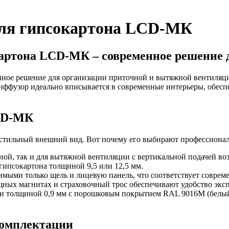
для гипсокартона LCD-МК
артона LCD-МК – современное решение 
ое решение для организации приточной и вытяжной вентиляци
иффузор идеально вписывается в современные интерьеры, обесп
CD-МК
стильный внешний вид. Вот почему его выбирают профессиона
ной, так и для вытяжной вентиляции с вертикальной подачей воз
гипсокартона толщиной 9,5 или 12,5 мм.
мыми только щель и лицевую панель, что соответствует соврем
щных магнитах и страховочный трос обеспечивают удобство экс
ли толщиной 0,9 мм с порошковым покрытием RAL 9016M (белы
комплектации