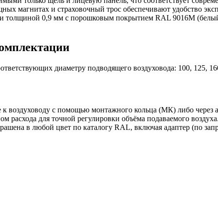
мыми только щель и лицевую панель, что соответствует соврем
щных магнитах и страховочный трос обеспечивают удобство экс
ли толщиной 0,9 мм с порошковым покрытием RAL 9016M (белы
комплектации
тветствующих диаметру подводящего воздуховода: 100, 125, 160
к воздуховоду с помощью монтажного кольца (МК) либо через а
м расхода для точной регулировки объёма подаваемого воздуха
рашена в любой цвет по каталогу RAL, включая адаптер (по запр