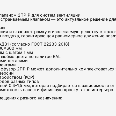
лапаном 2ПР-Р для систем вентиляции
настраиваемым клапаном — это актуальное решение для
тры
ния и включает рамку и извлекаемую решетку с жалюзи
а воздуха, гарантирующая равномерное движение воз
АД31 (согласно ГОСТ 22233-2018)
600×600 мм
м с шагом 1 мм
 любые цвета по палитре RAL
ыми деталями
ментами
ффузор 2ПР-Р может дополнительно комплектоваться:
версии
тройством (КСР)
ефон
одов разных типов
ой 0,4–1,5 мм, которая подбирается в зависимости от 
зможность нанести финишную краску в тон интерьера.
ещениях разного назначения:
ктроная почта