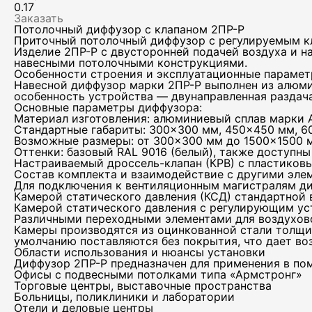
0.17
Заказать
Потолочный диффузор с клапаном 2ПР-Р
Приточный потолочный диффузор с регулируемым к
Изделие 2ПР-Р с двусторонней подачей воздуха и 
навесными потолочными конструкциями.
Особенности строения и эксплуатационные параме
Навесной диффузор марки 2ПР-Р выполнен из алюми
особенность устройства — двунаправленная раздач
Основные параметры диффузора:
Материал изготовления: алюминиевый сплав марки 
Стандартные габариты: 300×300 мм, 450×450 мм, 
Возможные размеры: от 300×300 мм до 1500×1500 м
Оттенки: базовый RAL 9016 (белый), также доступны
Настраиваемый дроссель-клапан (КРВ) с пластиков
Состав комплекта и взаимодействие с другими эле
Для подключения к вентиляционным магистралям ди
Камерой статического давления (КСД) стандартной 
Камерой статического давления с регулирующим ус
Тел
Различными переходными элементами для воздухов
Камеры производятся из оцинкованной стали толщин
умолчанию поставляются без покрытия, что дает во
Области использования и нюансы установки
Диффузор 2ПР-Р предназначен для применения в пом
Офисы с подвесными потолками типа «Армстронг»
Торговые центры, выставочные пространства
Эле
Больницы, поликлиники и лаборатории
Отели и деловые центры