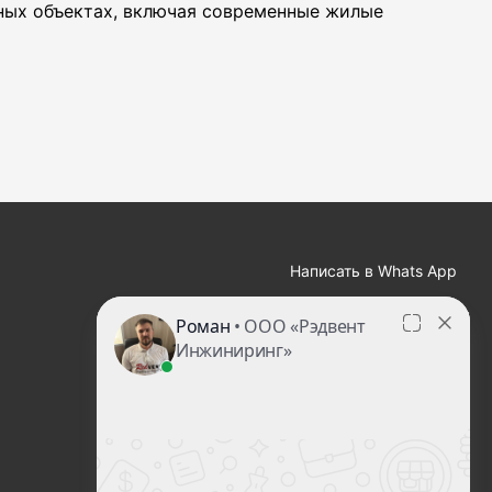
ных объектах, включая современные жилые
Це
Ра
ст
П
С
Написать в Whats App
zakaz@redvent-decor.ru