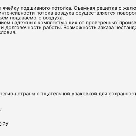
ячейку подшивного потолка. Съемная решетка с жалюз
нтенсивности потока воздуха осуществляется поворот
бъем подаваемого воздуха.
нием надежных комплектующих от проверенных произв
Даю согласие на обработку персональных данных
и долговечность работы. Возможность заказа нестанд
словия.
егион страны с тщательной упаковкой для сохранност
е
К-РУ