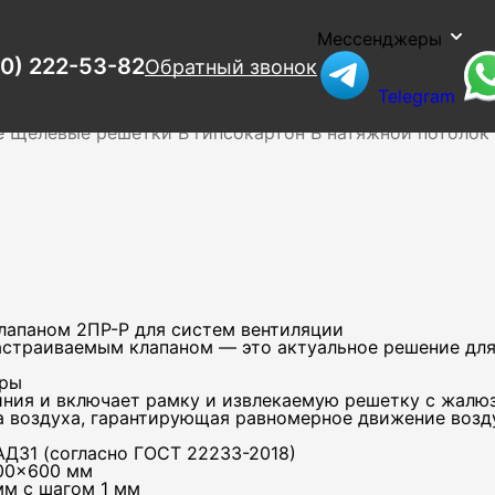
Мессенджеры
00) 222-53-82
Обратный звонок
Telegram
ия
Люки
Наружные
Нерегулируемые
Потолочные
Дифф
е
Щелевые решетки
В гипсокартон
В натяжной потолок
лапаном 2ПР-Р для систем вентиляции
настраиваемым клапаном — это актуальное решение для
тры
ния и включает рамку и извлекаемую решетку с жалюзи
а воздуха, гарантирующая равномерное движение воз
АД31 (согласно ГОСТ 22233-2018)
600×600 мм
м с шагом 1 мм