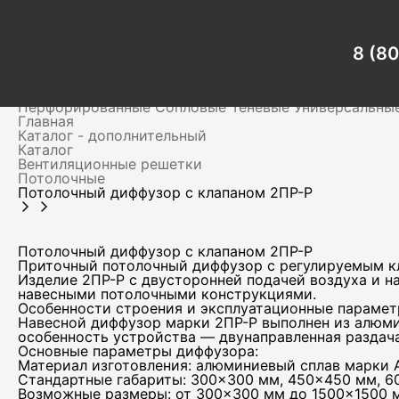
Главная
Каталог - дополнительный
Каталог
Вентиляционные решетки
8 (8
Потолочные
Потолочный диффузор с клапаном 2ПР-Р
Вентиляционные решетки
Для клапанов дымоудален
Перфорированные
Сопловые
Теневые
Универсальны
Главная
Каталог - дополнительный
Каталог
Вентиляционные решетки
Потолочные
Потолочный диффузор с клапаном 2ПР-Р
Потолочный диффузор с клапаном 2ПР-Р
Приточный потолочный диффузор с регулируемым к
Изделие 2ПР-Р с двусторонней подачей воздуха и 
навесными потолочными конструкциями.
Особенности строения и эксплуатационные параме
Навесной диффузор марки 2ПР-Р выполнен из алюми
особенность устройства — двунаправленная раздач
Основные параметры диффузора:
Материал изготовления: алюминиевый сплав марки 
Стандартные габариты: 300×300 мм, 450×450 мм, 
Возможные размеры: от 300×300 мм до 1500×1500 м