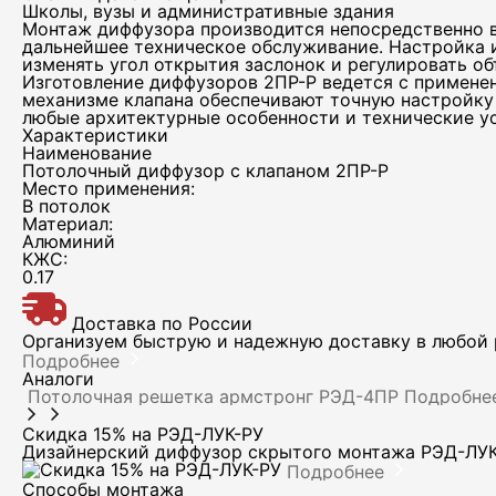
Школы, вузы и административные здания
Монтаж диффузора производится непосредственно в 
дальнейшее техническое обслуживание. Настройка и
изменять угол открытия заслонок и регулировать о
Изготовление диффузоров 2ПР-Р ведется с примене
механизме клапана обеспечивают точную настройку 
любые архитектурные особенности и технические у
Характеристики
Наименование
Потолочный диффузор с клапаном 2ПР-Р
Место применения:
В потолок
Материал:
Алюминий
КЖС:
0.17
Доставка по России
Организуем быструю и надежную доставку в любой р
Подробнее
Аналоги
Потолочная решетка армстронг РЭД-4ПР
Подробне
Скидка 15% на РЭД-ЛУК-РУ
Дизайнерский диффузор скрытого монтажа РЭД-ЛУ
Подробнее
Способы монтажа