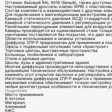
Оттенки: базовый RAL 9016 (белый), также доступны
Настраиваемый дроссель-клапан (КРВ) с пластиков
Состав комплекта и взаимодействие с другими эле
Для подключения к вентиляционным магистралям ди
Камерой статического давления (КСД) стандартной 
Камерой статического давления с регулирующим ус
Различными переходными элементами для воздухов
Камеры производятся из оцинкованной стали толщин
умолчанию поставляются без покрытия, что дает во
Области использования и нюансы установки
Диффузор 2ПР-Р предназначен для применения в пом
Офисы с подвесными потолками типа «Армстронг»
Торговые центры, выставочные пространства
Больницы, поликлиники и лаборатории
Отели и деловые центры
Школы, вузы и административные здания
Монтаж диффузора производится непосредственно в 
дальнейшее техническое обслуживание. Настройка и
изменять угол открытия заслонок и регулировать о
Изготовление диффузоров 2ПР-Р ведется с примене
механизме клапана обеспечивают точную настройку 
любые архитектурные особенности и технические у
Подробнее
Место применения:
В потолок
Материал:
Алюминий
КЖС: