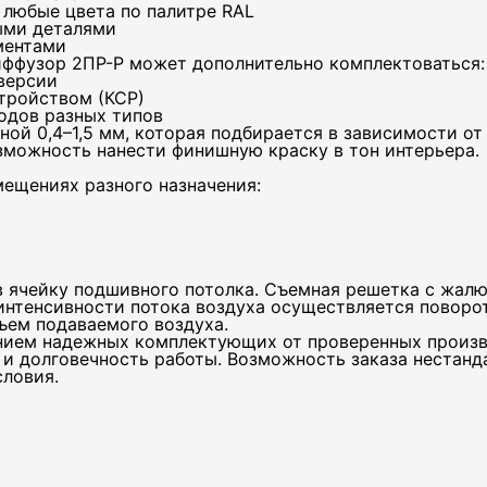
 любые цвета по палитре RAL
ыми деталями
ментами
ффузор 2ПР-Р может дополнительно комплектоваться:
версии
тройством (КСР)
одов разных типов
ой 0,4–1,5 мм, которая подбирается в зависимости от 
зможность нанести финишную краску в тон интерьера.
ещениях разного назначения:
ячейку подшивного потолка. Съемная решетка с жалюз
нтенсивности потока воздуха осуществляется поворот
бъем подаваемого воздуха.
нием надежных комплектующих от проверенных произв
и долговечность работы. Возможность заказа нестанд
словия.