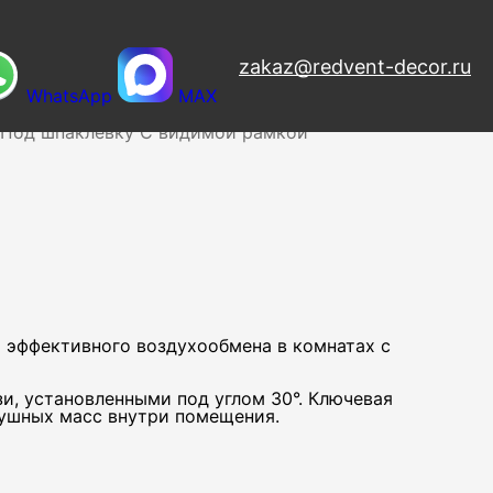
zakaz@redvent-decor.ru
WhatsApp
MAX
узоры
Веерные
Вихревые
Дизайнерские
Напольные
Под шпаклевку
С видимой рамкой
 эффективного воздухообмена в комнатах с
, установленными под углом 30°. Ключевая
душных масс внутри помещения.