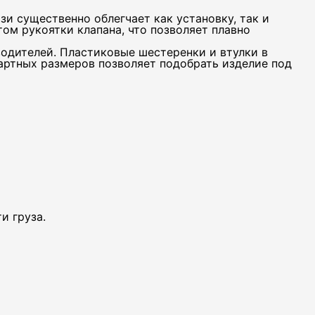
и существенно облегчает как установку, так и
ом рукоятки клапана, что позволяет плавно
одителей. Пластиковые шестеренки и втулки в
артных размеров позволяет подобрать изделие под
и груза.
В
Ск
Ди