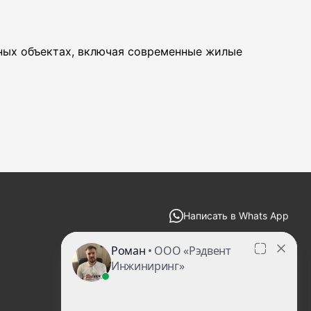
Ск
Ди
ных объектах, включая современные жилые
Це
Ра
ст
П
Н
Написать в Whats App
zakaz@redvent-decor.ru