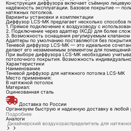
Конструкция диффузора включает съёмную лицевую 
надёжность эксплуатации. Базовое покрытие — пол
натяжных потолков.
Варианты установки и комплектации
Диффузор LCS-МК предлагает несколько способов п
1. Прямое подключение к воздуховоду с использова
2. Подключение через адаптер (КСД) для более сло
Тел
3. Возможность оснащения регулируемым клапаном 
Адаптеры по умолчанию поставляются без покрытия, 
Теневой диффузор LCS-МК — это идеальное сочетан
делают его незаменимым элементом для помещений, 
При выборе диффузора LCS-МК необходимо учитыва
потолочного покрытия. Возможность индивидуальног
Характеристики
Эле
Наименование
Теневой диффузор для натяжного потолка LCS-МК
Место применения:
В натяжной потолок
Материал:
Оцинкованная сталь
Доставка по России
Организуем быструю и надежную доставку в любой р
Подробнее
Аналоги
Дизайнерский воздухораспределитель для натяжно