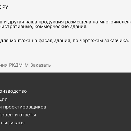
К-РУ
в и другая наша продукция размещена на многочислен
нистративные, коммерческие здания.
для монтажа на фасад здания, по чертежам заказчика.
ения РКДМ-М
Заказать
оизводство
ции
я проектировщиков
просы и ответы
ртификаты