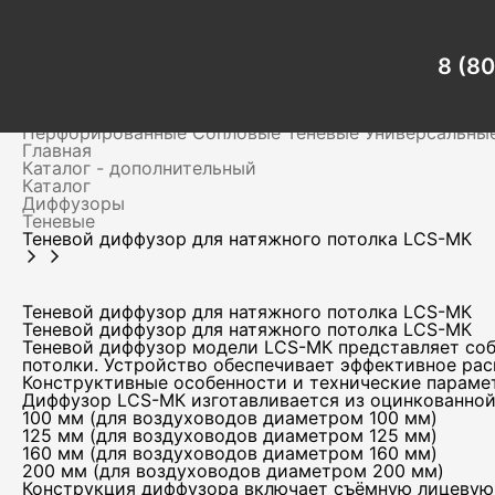
Главная
Каталог - дополнительный
Каталог
Диффузоры
8 (8
Теневые
Теневой диффузор для натяжного потолка LCS-МК
Вентиляционные решетки
Для клапанов дымоудален
Перфорированные
Сопловые
Теневые
Универсальны
Главная
Каталог - дополнительный
Каталог
Диффузоры
Теневые
Теневой диффузор для натяжного потолка LCS-МК
Теневой диффузор для натяжного потолка LCS-МК
Теневой диффузор для натяжного потолка LCS-МК
Теневой диффузор модели LCS-МК представляет соб
потолки. Устройство обеспечивает эффективное рас
Конструктивные особенности и технические параме
Диффузор LCS-МК изготавливается из оцинкованной
100 мм (для воздуховодов диаметром 100 мм)
125 мм (для воздуховодов диаметром 125 мм)
160 мм (для воздуховодов диаметром 160 мм)
200 мм (для воздуховодов диаметром 200 мм)
Конструкция диффузора включает съёмную лицевую 