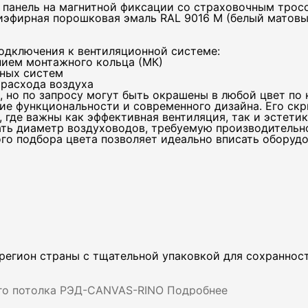
панель на магнитной фиксации со страховочным тросо
иэфирная порошковая эмаль RAL 9016 M (белый матовы
одключения к вентиляционной системе:
нием монтажного кольца (МК)
жных систем
ефон
расхода воздуха
но по запросу могут быть окрашены в любой цвет по к
ие функциональности и современного дизайна. Его с
где важны как эффективная вентиляция, так и эстетик
ть диаметр воздуховодов, требуемую производительн
о подбора цвета позволяет идеально вписать оборудо
ктроная почта
Даю согласие на обработку персональных данных
егион страны с тщательной упаковкой для сохранност
го потолка РЭД-CANVAS-RINO
Подробнее