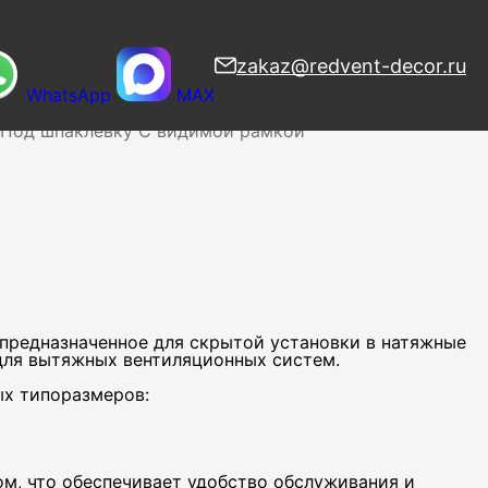
zakaz@redvent-decor.ru
WhatsApp
MAX
узоры
Веерные
Вихревые
Дизайнерские
Напольные
Под шпаклевку
С видимой рамкой
предназначенное для скрытой установки в натяжные
 для вытяжных вентиляционных систем.
ых типоразмеров:
м, что обеспечивает удобство обслуживания и