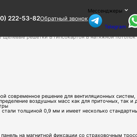
Мессенджеры
00) 222-53-82
Обратный звонок
Telegram
ия
Люки
Наружные
Нерегулируемые
Потолочные
Дифф
е
Щелевые решетки
В гипсокартон
В натяжной потолок
ой современное решение для вентиляционных систем, 
пределение воздушных масс как для приточных, так и
тры
 стали толщиной 0,9 мм и имеет несколько стандартн
панель на магнитной фиксации со страховочным тросо