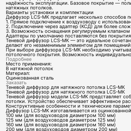
надёжность эксплуатации. Базовое покрытие — пол
натяжных потолков.
Варианты установки и комплектации
Диффузор LCS-МК предлагает несколько способов п
1. Прямое подключение к воздуховоду с использова
2. Подключение через адаптер (КСД) для более сло
3. Возможность оснащения регулируемым клапаном 
Адаптеры по умолчанию поставляются без покрытия, 
Теневой диффузор LCS-МК — это идеальное сочетан
делают его незаменимым элементом для помещений, 
При выборе диффузора LCS-МК необходимо учитыва
потолочного покрытия. Возможность индивидуальног
Подробнее
Место применения:
В натяжной потолок
Материал:
Оцинкованная сталь
Заказать
Теневой диффузор для натяжного потолка LCS-МК
Теневой диффузор для натяжного потолка LCS-МК
Теневой диффузор модели LCS-МК представляет соб
потолки. Устройство обеспечивает эффективное рас
Конструктивные особенности и технические параме
Диффузор LCS-МК изготавливается из оцинкованной
100 мм (для воздуховодов диаметром 100 мм)
125 мм (для воздуховодов диаметром 125 мм)
160 мм (для воздуховодов диаметром 160 мм)
200 мм (для воздуховодов диаметром 200 мм)